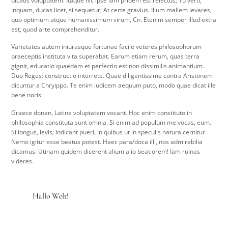
dicatis voluptatem. Itaque hic ipse iam pridem est reiectus; Tu vero,
inquam, ducas licet, si sequetur; At certe gravius. Illum mallem levares,
quo optimum atque humanissimum virum, Cn. Etenim semper illud extra
est, quod arte comprehenditur.
Varietates autem iniurasque fortunae facile veteres philosophorum
praeceptis instituta vita superabat. Earum etiam rerum, quas terra
gignit, educatio quaedam et perfectio est non dissimilis animantium.
Duo Reges: constructio interrete. Quae diligentissime contra Aristonem
dicuntur a Chryippo. Te enim iudicem aequum puto, modo quae dicat ille
bene noris.
Graece donan, Latine voluptatem vocant. Hoc enim constituto in
philosophia constituta sunt omnia. Si enim ad populum me vocas, eum.
Si longus, levis; Indicant pueri, in quibus ut in speculis natura cernitur.
Nemo igitur esse beatus potest. Haec para/doca illi, nos admirabilia
dicamus. Utinam quidem dicerent alium alio beatiorem! Iam ruinas
videres.
Hallo Welt!