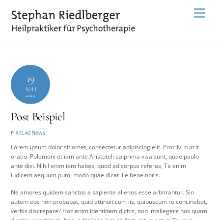
Skip
Menu
to
content
19
MAI
2024
Post Beispiel
News
PIXEL42
Lorem ipsum dolor sit amet, consectetur adipiscing elit. Proclivi currit
oratio. Polemoni et iam ante Aristoteli ea prima visa sunt, quae paulo
ante dixi. Nihil enim iam habes, quod ad corpus referas; Te enim
iudicem aequum puto, modo quae dicat ille bene noris.
Ne amores quidem sanctos a sapiente alienos esse arbitrantur. Sin
autem eos non probabat, quid attinuit cum iis, quibuscum re concinebat,
verbis discrepare? Hoc enim identidem dicitis, non intellegere nos quam